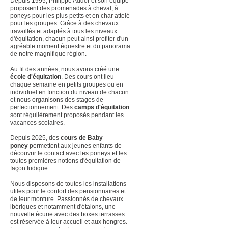
Depuis 1995, Philippe Addor et son équipe
proposent des promenades à cheval, à
poneys pour les plus petits et en char attelé
pour les groupes. Grâce à des chevaux
travaillés et adaptés à tous les niveaux
d'équitation, chacun peut ainsi profiter d'un
agréable moment équestre et du panorama
de notre magnifique région.
Au fil des années, nous avons créé une
école d'équitation
. Des cours ont lieu
chaque semaine en petits groupes ou en
individuel en fonction du niveau de chacun
et nous organisons des stages de
perfectionnement. Des
camps d'équitation
sont régulièrement proposés pendant les
vacances scolaires.
Depuis 2025, des
cours de Baby
poney
permettent aux jeunes enfants de
découvrir le contact avec les poneys et les
toutes premières notions d'équitation de
façon ludique.
Nous disposons de toutes les installations
utiles pour le confort des pensionnaires et
de leur monture. Passionnés de chevaux
ibériques et notamment d'étalons, une
nouvelle écurie avec des boxes terrasses
est réservée à leur accueil et aux hongres.